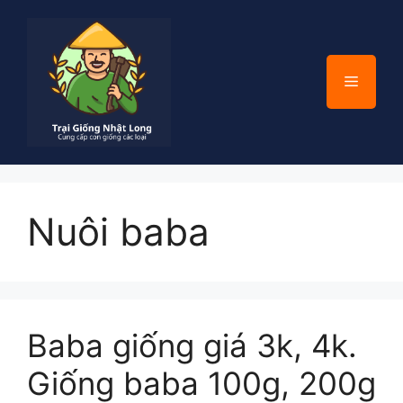
Chuyển
đến
nội
dung
Menu
Nuôi baba
Baba giống giá 3k, 4k.
Giống baba 100g, 200g