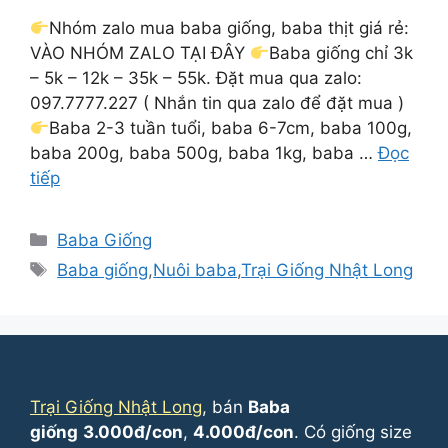
Nhóm zalo mua baba giống, baba thịt giá rẻ:
VÀO NHÓM ZALO TẠI ĐÂY
Baba giống chỉ 3k
– 5k – 12k – 35k – 55k. Đặt mua qua zalo:
097.7777.227 ( Nhắn tin qua zalo để đặt mua )
Baba 2-3 tuần tuổi, baba 6-7cm, baba 100g,
baba 200g, baba 500g, baba 1kg, baba …
Đọc
tiếp
Danh
Baba Giống
mục
Thẻ
Baba giống
,
Nuôi baba
,
Trại Giống Nhật Long
Trại Giống Nhật Long
, bán
Baba
giống
3.000đ/con
,
4.000đ/con
. Có giống size