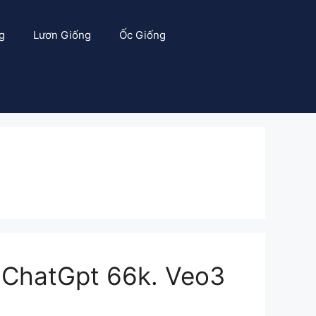
g
Lươn Giống
Ốc Giống
. ChatGpt 66k. Veo3