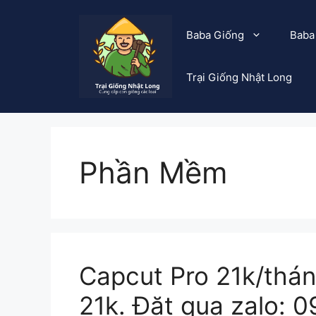
Chuyển
đến
Baba Giống
Baba
nội
dung
Trại Giống Nhật Long
Phần Mềm
Capcut Pro 21k/thán
21k. Đặt qua zalo: 