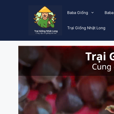
Chuyển
đến
Baba Giống
Baba
nội
dung
Trại Giống Nhật Long