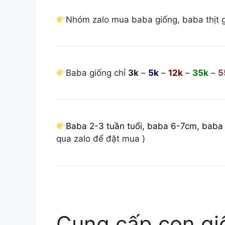
Nhóm zalo mua baba giống, baba thịt g
Baba giống chỉ
3k
–
5k
–
12k
–
35k
–
5
Baba 2-3 tuần tuổi, baba 6-7cm, baba
qua zalo để đặt mua )
Cung cấp con giố