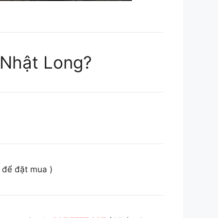
g Nhật Long?
o để đặt mua )