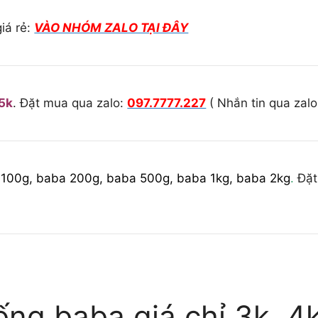
iá rẻ:
VÀO NHÓM ZALO TẠI ĐÂY
5k
. Đặt mua qua zalo:
097.7777.227
( Nhắn tin qua zal
 100g, baba 200g, baba 500g, baba 1kg, baba 2kg
.
Đặt
ng baba giá chỉ 3k, 4k