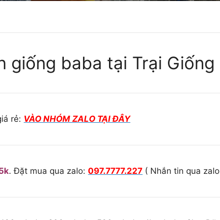
n giống baba tại Trại Giốn
iá rẻ:
VÀO NHÓM ZALO TẠI ĐÂY
5k
. Đặt mua qua zalo:
097.7777.227
( Nhắn tin qua zal