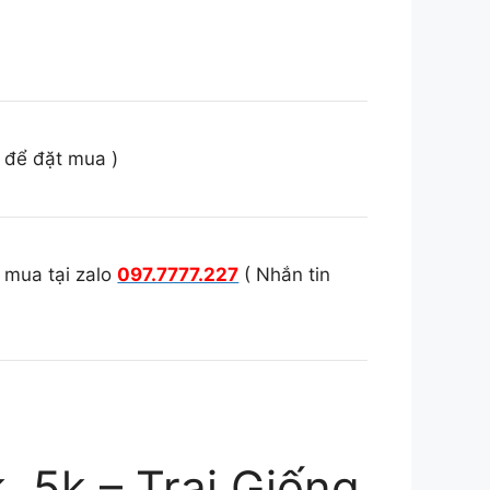
o để đặt mua )
 mua tại zalo
097.7777.227
( Nhắn tin
, 5k – Trại Giống