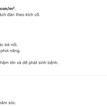
 con/m²
.
ách đàn theo kích cỡ.
c bè nổi.
phơi nắng.
chậm lớn và dễ phát sinh bệnh.
chăm sóc.