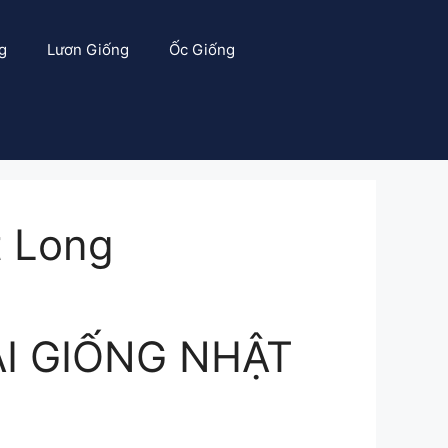
g
Lươn Giống
Ốc Giống
t Long
I GIỐNG NHẬT