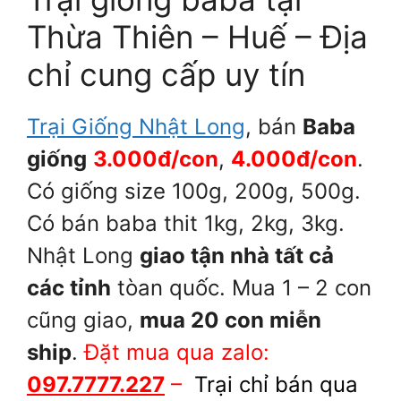
Thừa Thiên – Huế – Địa
chỉ cung cấp uy tín
Trại Giống Nhật Long
, bán
Baba
giống
3.000đ/con
,
4.000đ/con
.
Có giống size 100g, 200g, 500g.
Có bán baba thit 1kg, 2kg, 3kg.
Nhật Long
giao tận nhà tất cả
các tỉnh
tòan quốc. Mua 1 – 2 con
cũng giao,
mua 20 con miễn
ship
.
Đặt mua qua zalo:
097.7777.227
–
Trại chỉ bán qua