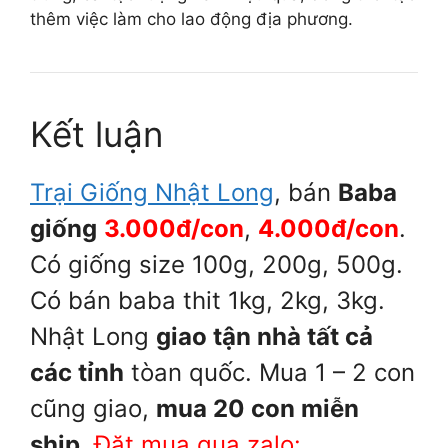
thêm việc làm cho lao động địa phương.
Kết luận
Trại Giống Nhật Long
, bán
Baba
giống
3.000đ/con
,
4.000đ/con
.
Có giống size 100g, 200g, 500g.
Có bán baba thit 1kg, 2kg, 3kg.
Nhật Long
giao tận nhà tất cả
các tỉnh
tòan quốc. Mua 1 – 2 con
cũng giao,
mua 20 con miễn
ship
.
Đặt mua qua zalo: