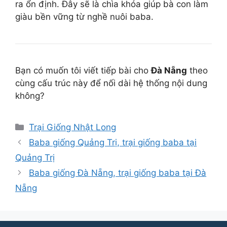
ra ổn định. Đây sẽ là chìa khóa giúp bà con làm
giàu bền vững từ nghề nuôi baba.
Bạn có muốn tôi viết tiếp bài cho
Đà Nẵng
theo
cùng cấu trúc này để nối dài hệ thống nội dung
không?
Danh
Trại Giống Nhật Long
mục
Baba giống Quảng Trị, trại giống baba tại
Quảng Trị
Baba giống Đà Nẵng, trại giống baba tại Đà
Nẵng