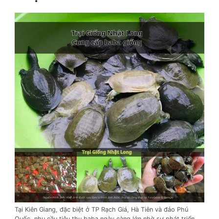
Tại Kiên Giang, đặc biệt ở TP Rạch Giá, Hà Tiên và đảo Phú
Quốc, nhu cầu tiêu thụ baba ngày càng lớn nhờ sự phát triển