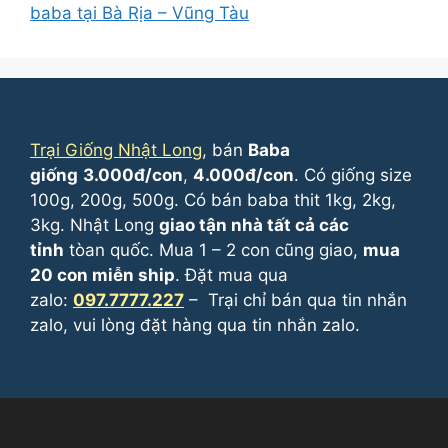
baba tại Bà Rịa – Vũng Tàu
Trại Giống Nhật Long
, bán
Baba
giống
3.000đ/con
,
4.000đ/con
. Có giống size
100g, 200g, 500g. Có bán baba thit 1kg, 2kg,
3kg. Nhật Long
giao tận nhà tất cả các
tỉnh
tòan quốc. Mua 1 – 2 con cũng giao,
mua
20 con miễn ship
. Đặt mua qua
zalo:
097.7777.227
– Trại chỉ bán qua tin nhắn
zalo, vui lòng đặt hàng qua tin nhắn zalo.
© 2026 Trại Giống Nhật Long - Bán Baba giống, Baba