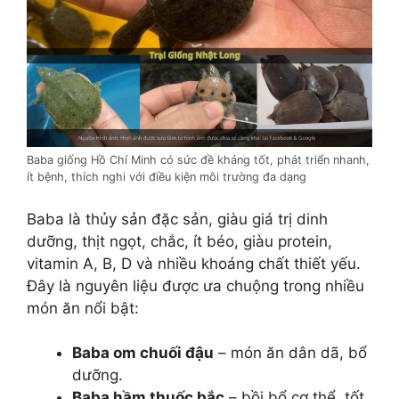
Baba giống Hồ Chí Minh có sức đề kháng tốt, phát triển nhanh,
ít bệnh, thích nghi với điều kiện môi trường đa dạng
Baba là thủy sản đặc sản, giàu giá trị dinh
dưỡng, thịt ngọt, chắc, ít béo, giàu protein,
vitamin A, B, D và nhiều khoáng chất thiết yếu.
Đây là nguyên liệu được ưa chuộng trong nhiều
món ăn nổi bật:
Baba om chuối đậu
– món ăn dân dã, bổ
dưỡng.
Baba hầm thuốc bắc
– bồi bổ cơ thể, tốt