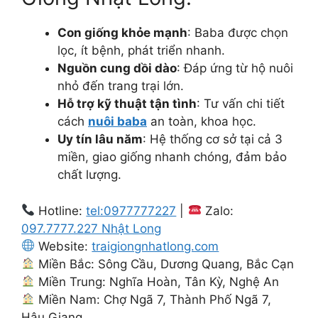
Con giống khỏe mạnh
: Baba được chọn
lọc, ít bệnh, phát triển nhanh.
Nguồn cung dồi dào
: Đáp ứng từ hộ nuôi
nhỏ đến trang trại lớn.
Hỗ trợ kỹ thuật tận tình
: Tư vấn chi tiết
cách
nuôi baba
an toàn, khoa học.
Uy tín lâu năm
: Hệ thống cơ sở tại cả 3
miền, giao giống nhanh chóng, đảm bảo
chất lượng.
Hotline:
tel:0977777227
|
Zalo:
097.7777.227 Nhật Long
Website:
traigiongnhatlong.com
Miền Bắc: Sông Cầu, Dương Quang, Bắc Cạn
Miền Trung: Nghĩa Hoàn, Tân Kỳ, Nghệ An
Miền Nam: Chợ Ngã 7, Thành Phố Ngã 7,
Hậu Giang