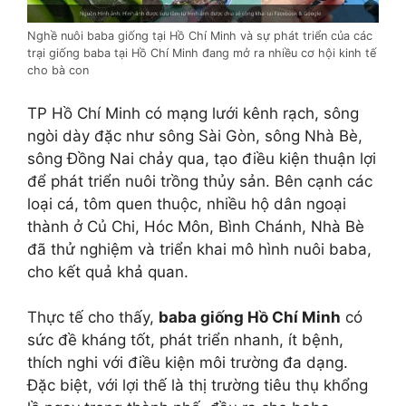
Nghề nuôi baba giống tại Hồ Chí Minh và sự phát triển của các
trại giống baba tại Hồ Chí Minh đang mở ra nhiều cơ hội kinh tế
cho bà con
TP Hồ Chí Minh có mạng lưới kênh rạch, sông
ngòi dày đặc như sông Sài Gòn, sông Nhà Bè,
sông Đồng Nai chảy qua, tạo điều kiện thuận lợi
để phát triển nuôi trồng thủy sản. Bên cạnh các
loại cá, tôm quen thuộc, nhiều hộ dân ngoại
thành ở Củ Chi, Hóc Môn, Bình Chánh, Nhà Bè
đã thử nghiệm và triển khai mô hình nuôi baba,
cho kết quả khả quan.
Thực tế cho thấy,
baba giống Hồ Chí Minh
có
sức đề kháng tốt, phát triển nhanh, ít bệnh,
thích nghi với điều kiện môi trường đa dạng.
Đặc biệt, với lợi thế là thị trường tiêu thụ khổng