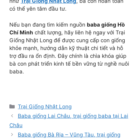
như
Trại Giống Nhật Long
, bà con hoàn toàn
có thể yên tâm đầu tư.
Nếu bạn đang tìm kiếm nguồn
baba giống Hồ
Chí Minh
chất lượng, hãy liên hệ ngay với Trại
Giống Nhật Long để được cung cấp con giống
khỏe mạnh, hướng dẫn kỹ thuật chi tiết và hỗ
trợ đầu ra ổn định. Đây chính là chìa khóa giúp
bà con phát triển kinh tế bền vững từ nghề nuôi
baba.
Danh
Trại Giống Nhật Long
mục
Baba giống Lai Châu, trại giống baba tại Lai
Châu
Baba giống Bà Rịa – Vũng Tàu, trại giống