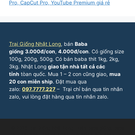
Pro, CapCut Pro, YouTube Premium giá rẻ
Trại Giống Nhật Long
, bán
Baba
giống
3.000đ/con
,
4.000đ/con
. Có giống size
100g, 200g, 500g. Có bán baba thit 1kg, 2kg,
3kg. Nhật Long
giao tận nhà tất cả các
tỉnh
tòan quốc. Mua 1 – 2 con cũng giao,
mua
20 con miễn ship
. Đặt mua qua
zalo:
097.7777.227
– Trại chỉ bán qua tin nhắn
zalo, vui lòng đặt hàng qua tin nhắn zalo.
© 2026 Trại Giống Nhật Long - Bán Baba giống, Baba
thương phẩm. Bán cá giống, con giống thủy sản
• Tạo