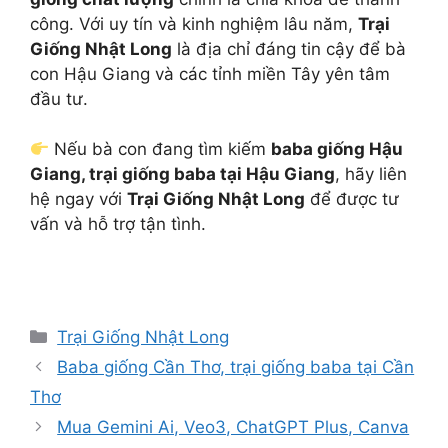
công. Với uy tín và kinh nghiệm lâu năm,
Trại
Giống Nhật Long
là địa chỉ đáng tin cậy để bà
con Hậu Giang và các tỉnh miền Tây yên tâm
đầu tư.
Nếu bà con đang tìm kiếm
baba giống Hậu
Giang, trại giống baba tại Hậu Giang
, hãy liên
hệ ngay với
Trại Giống Nhật Long
để được tư
vấn và hỗ trợ tận tình.
Danh
Trại Giống Nhật Long
mục
Baba giống Cần Thơ, trại giống baba tại Cần
Thơ
Mua Gemini Ai, Veo3, ChatGPT Plus, Canva