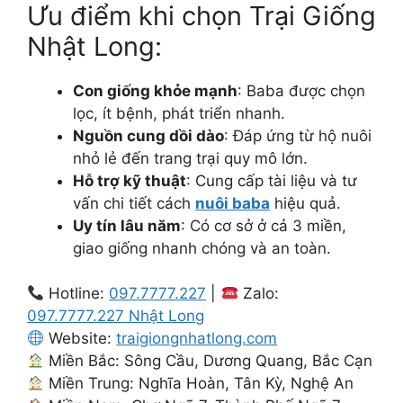
Ưu điểm khi chọn Trại Giống
Nhật Long:
Con giống khỏe mạnh
: Baba được chọn
lọc, ít bệnh, phát triển nhanh.
Nguồn cung dồi dào
: Đáp ứng từ hộ nuôi
nhỏ lẻ đến trang trại quy mô lớn.
Hỗ trợ kỹ thuật
: Cung cấp tài liệu và tư
vấn chi tiết cách
nuôi baba
hiệu quả.
Uy tín lâu năm
: Có cơ sở ở cả 3 miền,
giao giống nhanh chóng và an toàn.
Hotline:
097.7777.227
|
Zalo:
097.7777.227 Nhật Long
Website:
traigiongnhatlong.com
Miền Bắc: Sông Cầu, Dương Quang, Bắc Cạn
Miền Trung: Nghĩa Hoàn, Tân Kỳ, Nghệ An