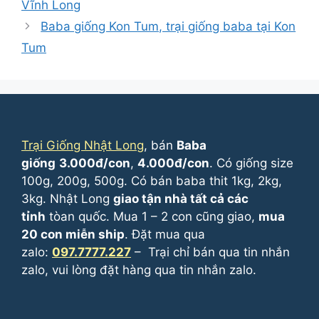
Vĩnh Long
Baba giống Kon Tum, trại giống baba tại Kon
Tum
Trại Giống Nhật Long
, bán
Baba
giống
3.000đ/con
,
4.000đ/con
. Có giống size
100g, 200g, 500g. Có bán baba thit 1kg, 2kg,
3kg. Nhật Long
giao tận nhà tất cả các
tỉnh
tòan quốc. Mua 1 – 2 con cũng giao,
mua
20 con miễn ship
. Đặt mua qua
zalo:
097.7777.227
– Trại chỉ bán qua tin nhắn
zalo, vui lòng đặt hàng qua tin nhắn zalo.