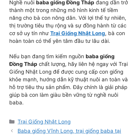
Nghề nuôi
baba giống Đồng Tháp
đang dần trở
thành một trong những mô hình kinh tế tiềm
năng cho bà con nông dân. Với lợi thế tự nhiên,
thị trường tiêu thụ rộng và sự đồng hành từ các
cơ sở uy tín như
Trại Giống Nhật Long
, bà con
hoàn toàn có thể yên tâm đầu tư lâu dài.
Nếu bạn đang tìm kiếm nguồn
baba giống
Đồng Tháp
chất lượng, hãy liên hệ ngay với Trại
Giống Nhật Long để được cung cấp con giống
khỏe mạnh, hướng dẫn kỹ thuật nuôi an toàn và
hỗ trợ tiêu thụ sản phẩm. Đây chính là giải pháp
giúp bà con làm giàu bền vững từ nghề nuôi
baba.
Danh
Trại Giống Nhật Long
mục
Baba giống Vĩnh Long, trại giống baba tại