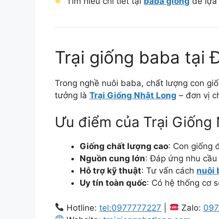
Tìm hiểu chi tiết tại
baba giống
để lựa
Trại giống baba tại 
Trong nghề nuôi baba, chất lượng con giốn
tưởng là
Trại Giống Nhật Long
– đơn vị 
Ưu điểm của Trại Giống 
Giống chất lượng cao
: Con giống 
Nguồn cung lớn
: Đáp ứng nhu cầu t
Hỗ trợ kỹ thuật
: Tư vấn cách
nuôi
Uy tín toàn quốc
: Có hệ thống cơ 
Hotline:
tel:0977777227
|
Zalo:
097