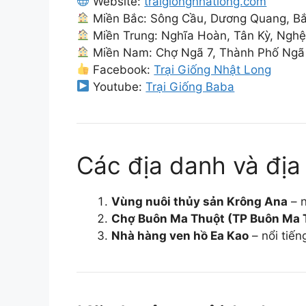
Website:
traigiongnhatlong.com
Miền Bắc: Sông Cầu, Dương Quang, B
Miền Trung: Nghĩa Hoàn, Tân Kỳ, Ngh
Miền Nam: Chợ Ngã 7, Thành Phố Ngã 
Facebook:
Trại Giống Nhật Long
Youtube:
Trại Giống Baba
Các địa danh và địa
Vùng nuôi thủy sản Krông Ana
– n
Chợ Buôn Ma Thuột (TP Buôn Ma 
Nhà hàng ven hồ Ea Kao
– nổi tiến