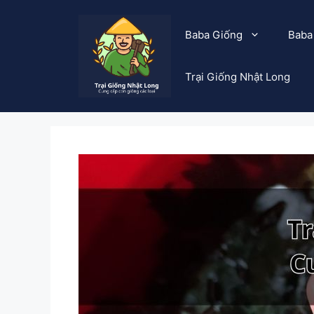
Chuyển
đến
Baba Giống
Baba
nội
dung
Trại Giống Nhật Long