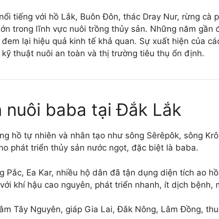
ổi tiếng với hồ Lắk, Buôn Đôn, thác Dray Nur, rừng cà 
lớn trong lĩnh vực nuôi trồng thủy sản. Những năm gần 
đem lại hiệu quả kinh tế khả quan. Sự xuất hiện của c
ỹ thuật nuôi an toàn và thị trường tiêu thụ ổn định.
n nuôi baba tại Đắk Lắk
ng hồ tự nhiên và nhân tạo như sông Sêrêpôk, sông Krôn
o phát triển thủy sản nước ngọt, đặc biệt là baba.
 Pắc, Ea Kar, nhiều hộ dân đã tận dụng diện tích ao hồ
với khí hậu cao nguyên, phát triển nhanh, ít dịch bệnh,
tâm Tây Nguyên, giáp Gia Lai, Đắk Nông, Lâm Đồng, thuậ