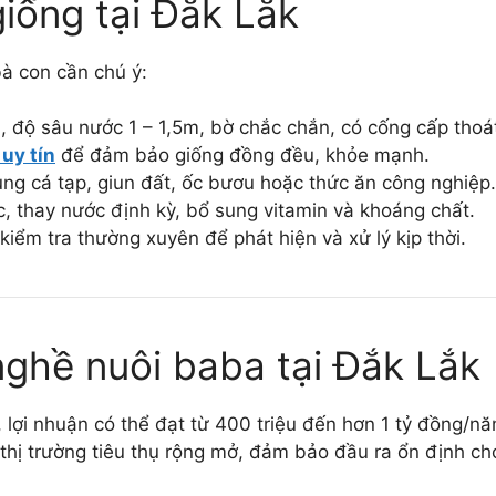
giống tại Đắk Lắk
à con cần chú ý:
 độ sâu nước 1 – 1,5m, bờ chắc chắn, có cống cấp thoát
 uy tín
để đảm bảo giống đồng đều, khỏe mạnh.
ụng cá tạp, giun đất, ốc bươu hoặc thức ăn công nghiệp.
c, thay nước định kỳ, bổ sung vitamin và khoáng chất.
kiểm tra thường xuyên để phát hiện và xử lý kịp thời.
nghề nuôi baba tại Đắk Lắk
, lợi nhuận có thể đạt từ 400 triệu đến hơn 1 tỷ đồng/
hị trường tiêu thụ rộng mở, đảm bảo đầu ra ổn định ch